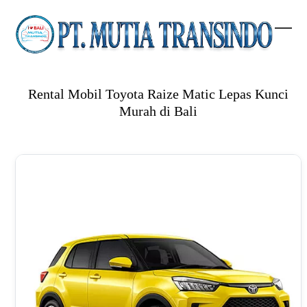
Skip
to
content
Open
Clos
mobi
mobi
men
men
Rental Mobil Toyota Raize Matic Lepas Kunci
Murah di Bali