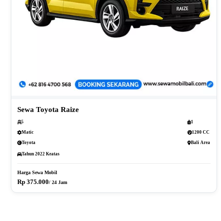
Sewa Toyota Raize
5
1
Matic
1200 CC
Toyota
Bali Area
Tahun 2022 Keatas
Harga Sewa Mobil
Rp 375.000
/ 24 Jam