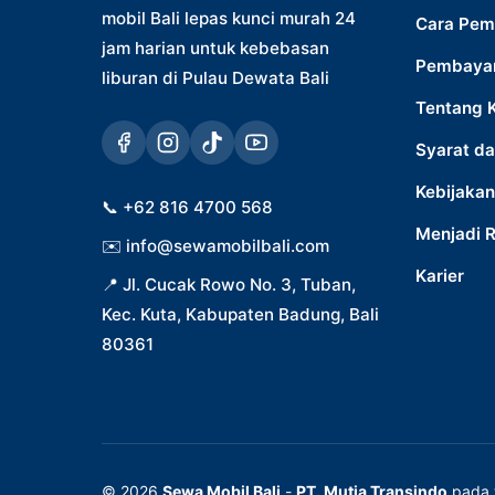
mobil Bali lepas kunci murah 24
Cara Pem
jam harian untuk kebebasan
Pembaya
liburan di Pulau Dewata Bali
Tentang 
Syarat da
Kebijakan
📞
+62 816 4700 568
Menjadi 
✉️
info@sewamobilbali.com
Karier
📍
Jl. Cucak Rowo No. 3, Tuban,
Kec. Kuta, Kabupaten Badung, Bali
80361
© 2026
Sewa Mobil Bali
-
PT. Mutia Transindo
pada 