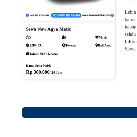
Lebih 
harus 
kapan 
Sewa New Agya Matic
selalu
5
1
Matic
Inform
1200 CC
Toyota
Bali Area
Sewa 
Tahun 2023 Keatas
Harga Sewa Mobil
Rp 300.000
/ 24 Jam