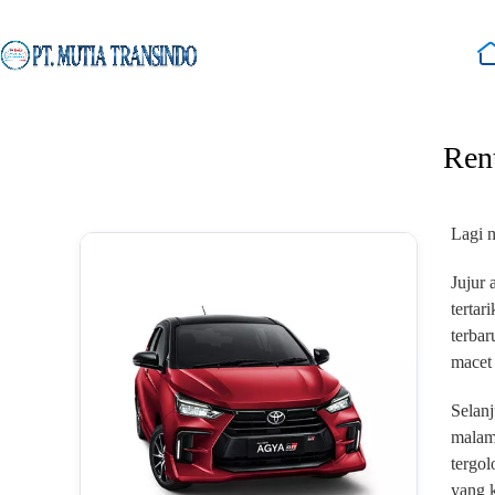
Skip
to
content
Ren
Lagi n
Jujur 
tertar
terbar
macet
Selanj
malam,
tergol
yang k