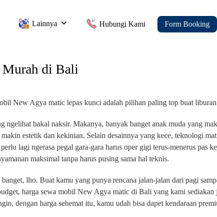
Lainnya
Hubungi Kami
Form Booking
 Murah di Bali
mobil New Agya matic lepas kunci adalah pilihan paling top buat libura
ang ngelihat bakal naksir. Makanya, banyak banget anak muda yang mak
makin estetik dan kekinian. Selain desainnya yang kece, teknologi mat
perlu lagi ngerasa pegal gara-gara harus oper gigi terus-menerus pas k
nyamanan maksimal tanpa harus pusing sama hal teknis.
 banget, lho. Buat kamu yang punya rencana jalan-jalan dari pagi samp
l budget, harga sewa mobil New Agya matic di Bali yang kami sediakan 
angin, dengan harga sehemat itu, kamu udah bisa dapet kendaraan prem