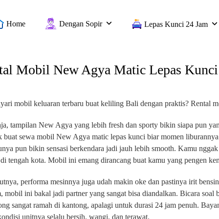
Home
Dengan Sopir
Lepas Kunci 24 Jam
tal Mobil New Agya Matic Lepas Kunci
yari mobil keluaran terbaru buat keliling Bali dengan praktis? Rental 
aja, tampilan New Agya yang lebih fresh dan sporty bikin siapa pun y
ik buat sewa mobil New Agya matic lepas kunci biar momen liburannya 
unya pun bikin sensasi berkendara jadi jauh lebih smooth. Kamu nggak 
 di tengah kota. Mobil ini emang dirancang buat kamu yang pengen ke
utnya, performa mesinnya juga udah makin oke dan pastinya irit bensin
 mobil ini bakal jadi partner yang sangat bisa diandalkan. Bicara soa
ong sangat ramah di kantong, apalagi untuk durasi 24 jam penuh. Bay
ondisi unitnya selalu bersih, wangi, dan terawat.