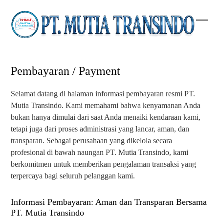
Skip
to
content
Open
Clos
mobi
mobi
men
men
Pembayaran / Payment
Selamat datang di halaman informasi pembayaran resmi PT.
Mutia Transindo. Kami memahami bahwa kenyamanan Anda
bukan hanya dimulai dari saat Anda menaiki kendaraan kami,
tetapi juga dari proses administrasi yang lancar, aman, dan
transparan. Sebagai perusahaan yang dikelola secara
profesional di bawah naungan PT. Mutia Transindo, kami
berkomitmen untuk memberikan pengalaman transaksi yang
terpercaya bagi seluruh pelanggan kami.
Informasi Pembayaran: Aman dan Transparan Bersama
PT. Mutia Transindo