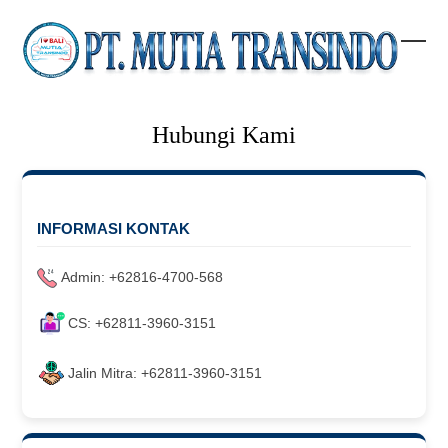
Skip
to
content
Open
Clos
mobi
mobi
men
men
Hubungi Kami
INFORMASI KONTAK
Admin: +62816-4700-568
CS: +62811-3960-3151
Jalin Mitra: +62811-3960-3151