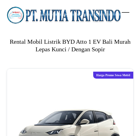
Skip
to
content
Open
Clos
mobi
mobi
men
men
Rental Mobil Listrik BYD Atto 1 EV Bali Murah
Lepas Kunci / Dengan Sopir
Harga Promo Sewa Mobil